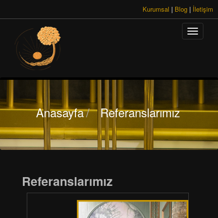
Kurumsal
|
Blog
|
İletişim
Anasayfa
/
Referanslarımız
Referanslarımız