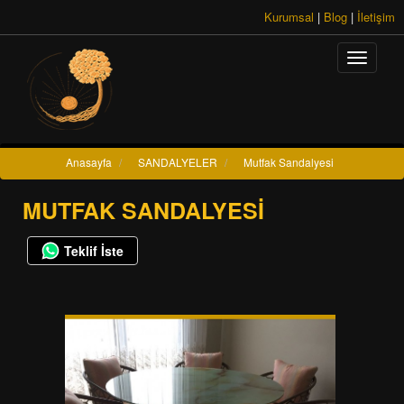
Kurumsal
|
Blog
|
İletişim
Anasayfa
/
SANDALYELER
/
Mutfak Sandalyesi
MUTFAK SANDALYESI
Teklif İste