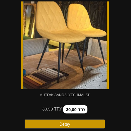
MUTFAK SANDALYESI İMALATI
89,99 TRY
30,00
TRY
Detay