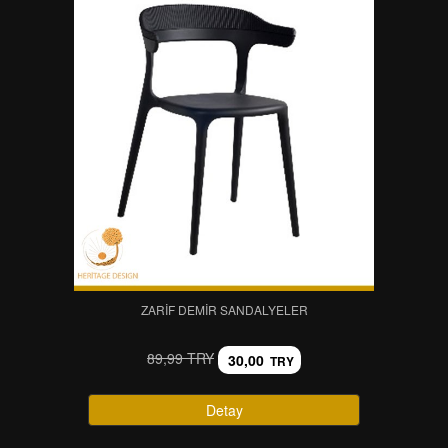
ZARIF DEMIR SANDALYELER
89,99 TRY
30,00
TRY
Detay