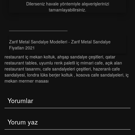
Dilerseniz havale yöntemiyle alışverişlerinizi
tamamlayabilirsiniz.
Zarif Metal Sandalye Modelleri - Zarif Metal Sandalye
Fiyatları 2021
restaurant i̇ç mekan koltuk
,
ahşap sandalye çeşitleri
,
qatar
restaurant tables
,
uyumlu renk paletli i̇ç mimari cafe
,
açık alan
restaurant tasarımı
,
cafe sandalyeleri çeşitleri
,
hazeranlı cafe
sandalyesi
,
londra lüks berjer koltuk
,
kosova cafe sandalyeleri
,
i̇ç
mekan mermer masası
Yorumlar
Yorum yaz