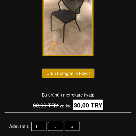
Ürün Fotoğrafını Büyüt
Bu ürünün metrekare fiyatı:
30,00 TRY
89,99 TRY
yerine
Adet (m²):
-
+