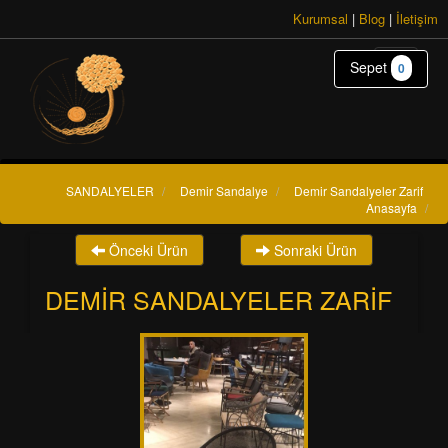
Kurumsal
|
Blog
|
İletişim
Sepet
0
SANDALYELER
/
Demir Sandalye
/
Demir Sandalyeler Zarif
Anasayfa
/
Önceki Ürün
Sonraki Ürün
DEMIR SANDALYELER ZARIF