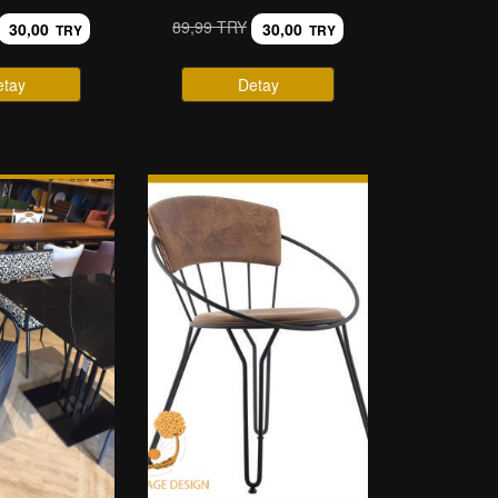
89,99 TRY
30,00
30,00
TRY
TRY
etay
Detay