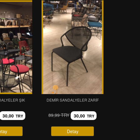
DALYELER ŞIK
DEMIR SANDALYELER ZARIF
89,99 TRY
30,00
30,00
TRY
TRY
etay
Detay