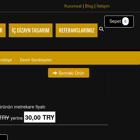
Kurumsal
|
Blog
|
İletişim
Sepet
0
R
İÇ DİZAYN TASARIM
REFERANSLARIMIZ
andalye
/
Demir Sandalyeler
Sonraki Ürün
ürünün metrekare fiyatı:
30,00 TRY
 TRY
yerine
+