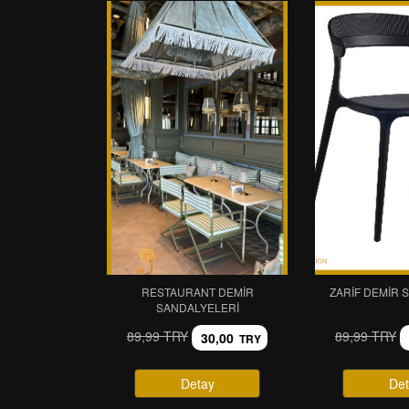
RESTAURANT DEMIR
ZARIF DEMIR 
SANDALYELERI
89,99 TRY
89,99 TRY
30,00
TRY
Detay
Det