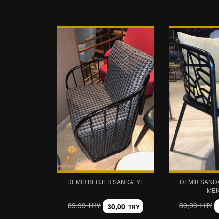
DEMIR BERJER SANDALYE
DEMIR SANDA
ME
89,99 TRY
89,99 TRY
30,00
TRY