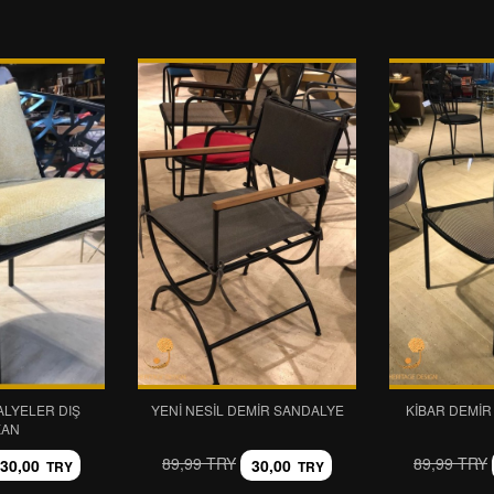
LYELER DIŞ
YENI NESIL DEMIR SANDALYE
KIBAR DEMI
KAN
89,99 TRY
89,99 TRY
30,00
30,00
TRY
TRY