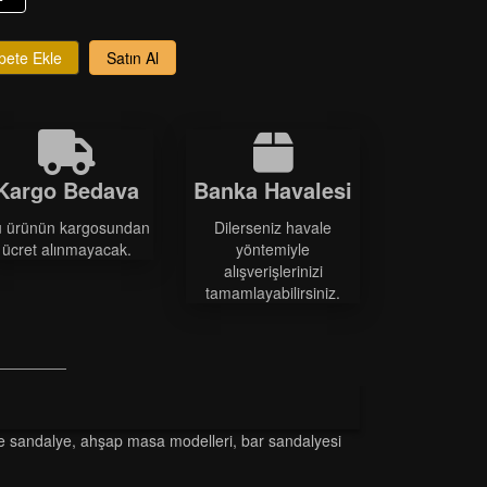
pete Ekle
Satın Al
Kargo Bedava
Banka Havalesi
 ürünün kargosundan
Dilerseniz havale
ücret alınmayacak.
yöntemiyle
alışverişlerinizi
tamamlayabilirsiniz.
ge sandalye
,
ahşap masa modelleri
,
bar sandalyesi