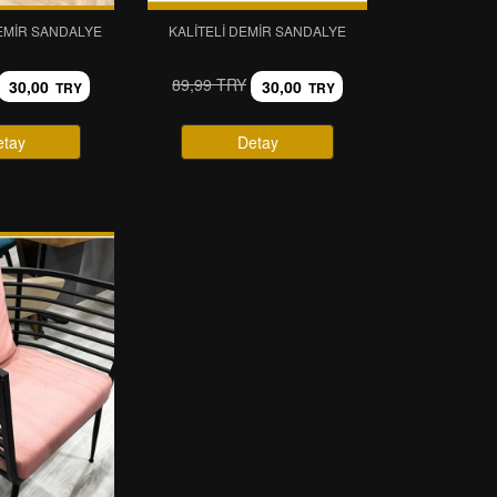
EMIR SANDALYE
KALITELI DEMIR SANDALYE
89,99 TRY
30,00
30,00
TRY
TRY
etay
Detay