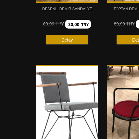
DESENLI DEMIR SANDALYE
TOPTAN DEMI
89,99 TRY
89,99 TRY
30,00
TRY
Detay
Det