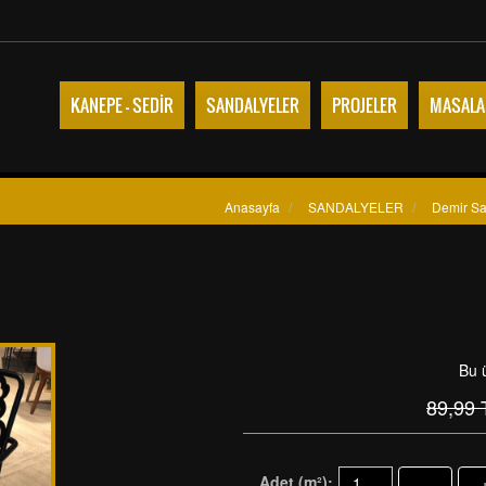
KANEPE - SEDİR
SANDALYELER
PROJELER
MASALA
Anasayfa
/
SANDALYELER
/
Demir S
Bu 
89,99
Adet (m²):
-