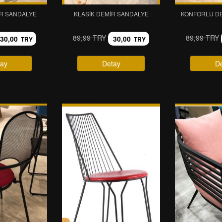
R SANDALYE
KLASIK DEMIR SANDALYE
KONFORLU D
89,99 TRY
89,99 TRY
30,00
30,00
TRY
TRY
ay
Detay
D