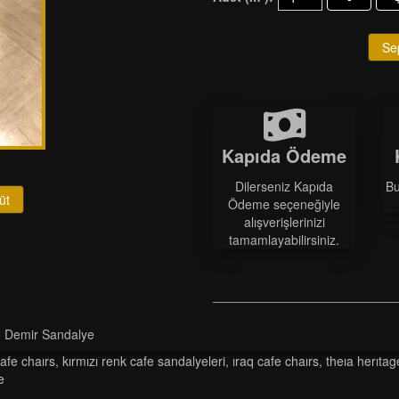
Se
Kapıda Ödeme
Dilerseniz Kapıda
Bu
üt
Ödeme seçeneğiyle
alışverişlerinizi
tamamlayabilirsiniz.
 - Demir Sandalye
afe chairs
,
kırmızı renk cafe sandalyeleri
,
iraq cafe chairs
,
theia herita
e